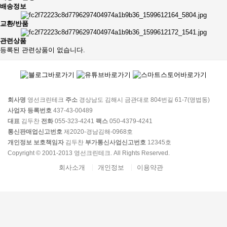
배송정보
교환/반품
관련상품
등록된 관련상품이 없습니다.
회사명
영선크린테크
주소
경상남도 김해시 금관대로 804번길 61-7(명법동)
사업자 등록번호
437-43-00489
대표
김두찬
전화
055-323-4241
팩스
050-4379-4241
통신판매업신고번호
제2020-경남김해-0968호
개인정보 보호책임자
김두찬
부가통신사업신고번호
12345호
Copyright © 2001-2013 영선크린테크. All Rights Reserved.
회사소개
개인정보
이용약관