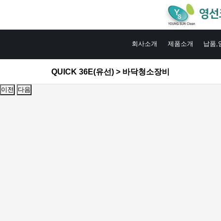
회사소개
제품소개
납품,
QUICK 36E(유선) > 바닥청소장비
이전
다음