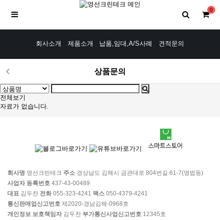
0
회사소개
제품소개
납품,임대,A/S사례
견적문의
상품문의
전체보기
자료가 없습니다.
회사명
영선크린테크
주소
경상남도 김해시 금관대로 804번길 61-7(명법동)
사업자 등록번호
437-43-00489
대표
김두찬
전화
055-323-4241
팩스
050-4379-4241
통신판매업신고번호
제2020-경남김해-0968호
개인정보 보호책임자
김두찬
부가통신사업신고번호
12345호