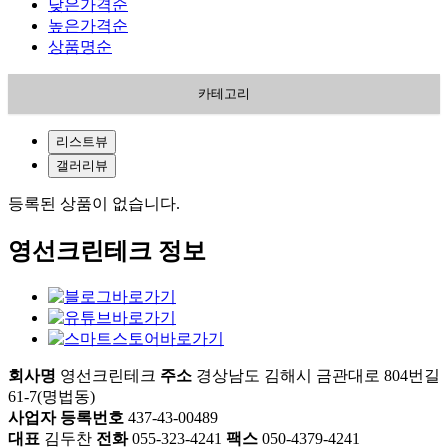
낮은가격순
높은가격순
상품명순
카테고리
리스트뷰
갤러리뷰
등록된 상품이 없습니다.
영선크린테크 정보
회사명
영선크린테크
주소
경상남도 김해시 금관대로 804번길
61-7(명법동)
사업자 등록번호
437-43-00489
대표
김두찬
전화
055-323-4241
팩스
050-4379-4241