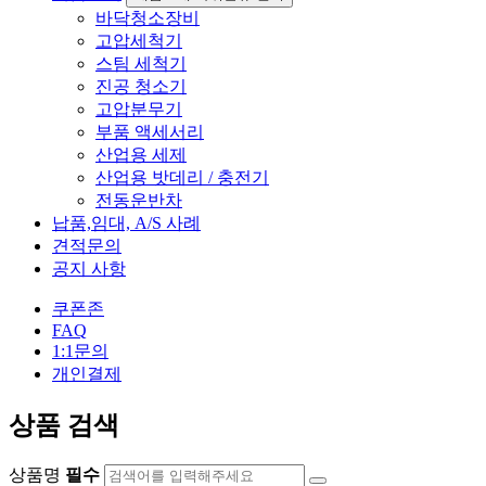
바닥청소장비
고압세척기
스팀 세척기
진공 청소기
고압분무기
부품 액세서리
산업용 세제
산업용 밧데리 / 충전기
전동운반차
납품,임대, A/S 사례
견적문의
공지 사항
쿠폰존
FAQ
1:1문의
개인결제
상품 검색
상품명
필수