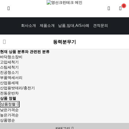
0
회사소개
제품소개
납품,임대,A/S사례
견적문의
동력분무기
현재 상품 분류와 관련된 분류
바닥청소장비
고압세척기
스팀세척기
진공청소기
부품액세서리
산업용세제
산업용밧데리/충전기
전동운반차
상품 정렬
상품정렬
낮은가격순
높은가격순
상품명순
카테고리